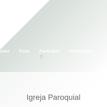
omer
Ficar
Participar
Contactos
Igreja Paroquial