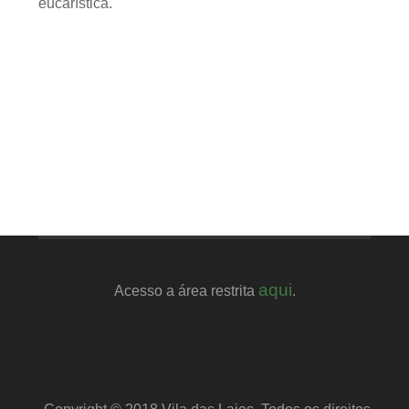
eucarística.
aqui
Acesso a área restrita
.