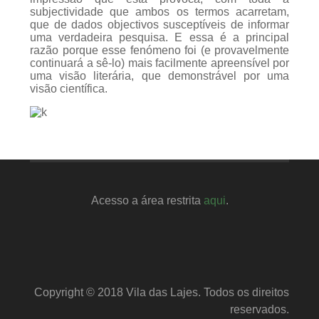
subjectividade que ambos os termos acarretam,
que de dados objectivos susceptíveis de informar
uma verdadeira pesquisa. E essa é a principal
razão porque esse fenómeno foi (e provavelmente
continuará a sê-lo) mais facilmente apreensível por
uma visão literária, que demonstrável por uma
visão científica.
Acesso a área restrita
aqui
.
Copyright © 2018 Vila das Lajes. Todos os direitos
reservados.