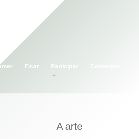
omer
Ficar
Participar
Contactos
A arte