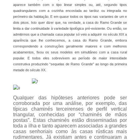
aparece também com o tipo linear simples ou, até, segundo tipos
quadrangulares com a cozinha encostada ao tardoz ou integrada no
perímetro da habitação. E em quase todos os tipos nas variantes de um e
dois pisos. Isto quer dizer que, na verdade, a casa do Ramo Grande se
limita a dar continuidade à variedade tipológica pré-existente. Ou então, se
admitirmos que a chamada casa popular só veio a adquirir no século XIX a
aparência que lhe conhecemos, a casa do Ramo Grande, embora
correspondendo a construções geralmente maiores e com melhores
acabamentos, fixou os seus modelos em simultâneo com a casa rural
popular. E todos eles sobrevivem ao período de maior intensidade
construtiva produzindo “sequelas de Ramo Grande” ao longo da primeira
metade do século XX.
Qualquer das hipóteses anteriores pode ser
corroborada por uma análise, por exemplo, das
típicas chaminés terceirenses de perfil vertical
triangular, conhecidas por “chaminés de mãos
postas”. Estas chaminés estão disseminadas por
toda a ilha e tanto aparecem associadas a grandes
casas senhoriais como às casas rústicas mais
rudimentares. Já existiam antes e continuaram a